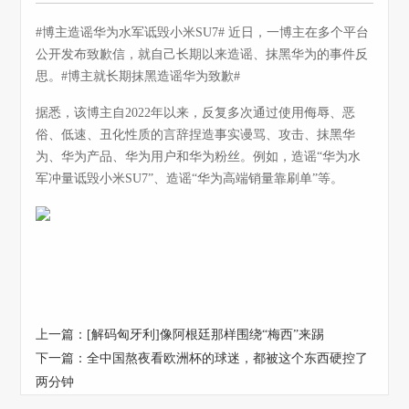
#博主造谣华为水军诋毁小米SU7# 近日，一博主在多个平台
公开发布致歉信，就自己长期以来造谣、抹黑华为的事件反
思。#博主就长期抹黑造谣华为致歉#
据悉，该博主自2022年以来，反复多次通过使用侮辱、恶
俗、低速、丑化性质的言辞捏造事实谩骂、攻击、抹黑华
为、华为产品、华为用户和华为粉丝。例如，造谣“华为水
军冲量诋毁小米SU7”、造谣“华为高端销量靠刷单”等。
上一篇：
[解码匈牙利]像阿根廷那样围绕“梅西”来踢
下一篇：
全中国熬夜看欧洲杯的球迷，都被这个东西硬控了
两分钟